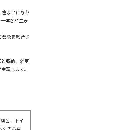
た住まいになり
に一体感が生ま
と機能を融合さ
感と収納、浴室
が実現します。
お風呂、トイ
多くのお客