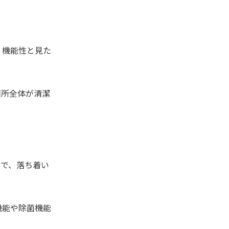
、機能性と見た
面所全体が清潔
けで、落ち着い
機能や除菌機能