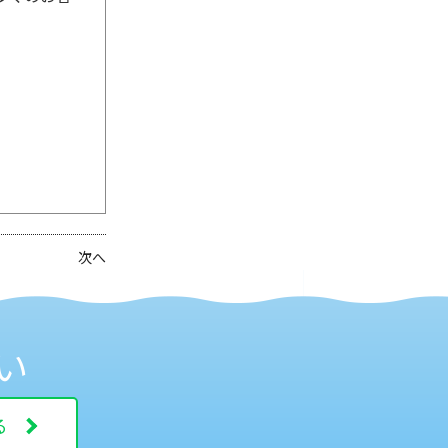
次へ
い
る